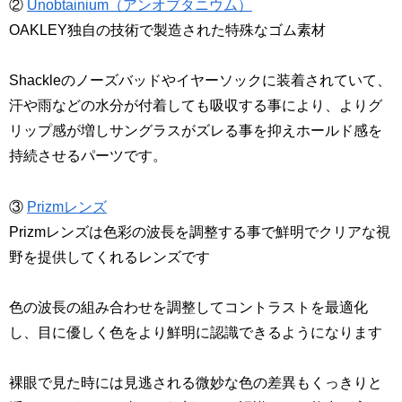
②
Unobtainium（アンオブタニウム）
OAKLEY独自の技術で製造された特殊なゴム素材
Shackleのノーズバッドやイヤーソックに装着されていて、
汗や雨などの水分が付着しても吸収する事により、よりグ
リップ感が増しサングラスがズレる事を抑えホールド感を
持続させるパーツです。
③
Prizmレンズ
Prizmレンズは色彩の波長を調整する事で鮮明でクリアな視
野を提供してくれるレンズです
色の波長の組み合わせを調整してコントラストを最適化
し、目に優しく色をより鮮明に認識できるようになります
裸眼で見た時には見逃される微妙な色の差異もくっきりと