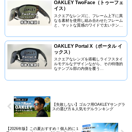
特にデイリーユースにはピッタリなサン
OAKLEY TwoFace（トゥーフェ
グラスです。また、特殊なクリップの仕
イス）
掛けも搭載していて、普段使いから軽い
スポーツなどオールマイティに使える1
スクエアなレンズに、フレーム上下に異
本ですよ。
なる素材を使用し組み合わせたフレーム
と、マットな質感のワイドで太いテンプ
ル部分も一味違う雰囲気をだしている
TwoFace（トゥ-フェイス）ワイドなレン
ズとフレームデザインがOAKLEYらしさ
を醸し出しているサングラス。その光沢
OAKLEY Portal X（ポータル イ
感のないマットブラックの色合いが、ク
ックス）
ールでシックな印象を出していて、海外
の映画などでも俳優さんがよく使用して
スクエアなレンズを搭載しライフスタイ
いるのを見かけるくらい人気のあるモデ
ルモデルなデザインながら、その特徴的
ルの１つのようですよ。
なテンプル部の内側を覆う
Unobtainium（アンオブタニウム®）のイ
ヤーソックとノーズパッドで、スポーツ
にもしっかりと対応できるOAKLEYの
Portal X（ポータルエックス）主張しす
ぎていないそのデザインは、デイリーユ
ースの普段使いでも違和感なく使う事が
でき、そのままスポーツにも使用でき
【失敗しない】ゴルフ用OAKLEYサングラ
る、オールラウンドに対応してくれるサ
スの選び方＆人気モデルランキング
ングラスですよ。
【2026年版】この夏おすすめ！個人的に１