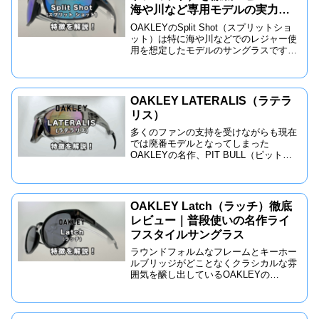
海や川など専用モデルの実力と
は？
OAKLEYのSplit Shot（スプリットショ
ット）は特に海や川などでのレジャー使
用を想定したモデルのサングラスです。
私自身も実際にマリンスポーツやフィッ
シングなどで使っていますが、素晴らし
い機能が盛りだくさんでアウトドアレジ
ャーでの使用頻度の高いサングラスにな
OAKLEY LATERALIS（ラテラ
っています。
リス）
多くのファンの支持を受けながらも現在
では廃番モデルとなってしまった
OAKLEYの名作、PIT BULL（ピットブ
ル）を彷彿とさせるフレーム形状、現在
のフレームデザインやトリガーステムを
取り入れたテンプルと相まって、過去と
現在を融合させた雰囲気のあるモデル
OAKLEY Latch（ラッチ）徹底
レビュー｜普段使いの名作ライ
フスタイルサングラス
ラウンドフォルムなフレームとキーホー
ルブリッジがどことなくクラシカルな雰
囲気を醸し出しているOAKLEYの
Latch(ラッチ)シンプルな形状ながら、フ
レームからテンプルにかけて一味違った
デザインで新鮮な雰囲気を出していて、